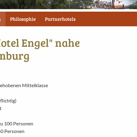
n
Philosophie
Partnerhotels
otel Engel" nahe
amburg
 gehobenen Mittelklasse
lichtig)
t
zu 100 Personen
50 Personen